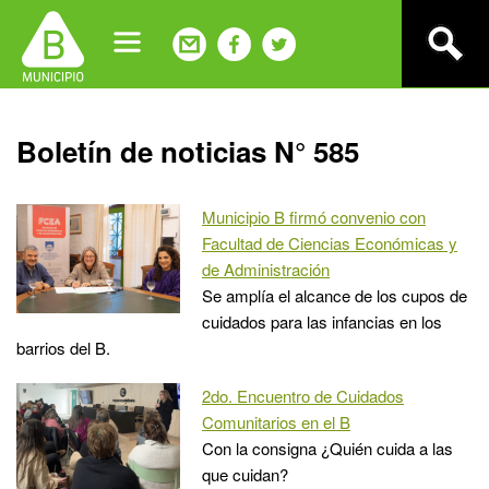
Jump
to
navigation
Back
Boletín de noticias N° 585
to
top
Municipio B firmó convenio con
Facultad de Ciencias Económicas y
de Administración
Se amplía el alcance de los cupos de
cuidados para las infancias en los
barrios del B.
2do. Encuentro de Cuidados
Comunitarios en el B
Con la consigna ¿Quién cuida a las
que cuidan?