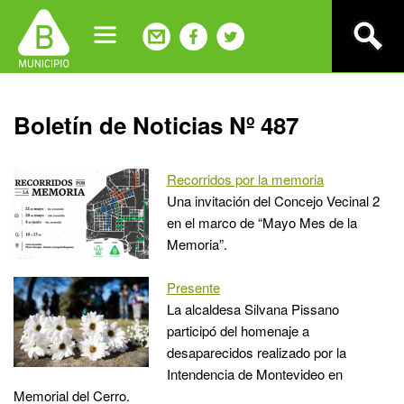
Jump
to
navigation
Back
Boletín de Noticias Nº 487
to
top
Recorridos por la memoria
Una invitación del Concejo Vecinal 2
en el marco de “Mayo Mes de la
Memoria”.
Presente
La alcaldesa Silvana Pissano
participó del homenaje a
desaparecidos realizado por la
Intendencia de Montevideo en
Memorial del Cerro.