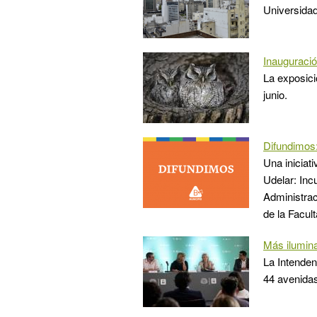
Universidad
Inauguració
La exposici
junio.
Difundimos
Una iniciati
Udelar: In
Administrac
de la Facul
Más ilumin
La Intenden
44 avenidas