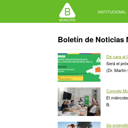
Jump
to
INSTITUCIONAL
navigation
Back
Boletín de Noticias 
to
top
De cara al 
Será el pró
(Dr. Martín
Concejo Mun
El miércole
B.
Se extendió