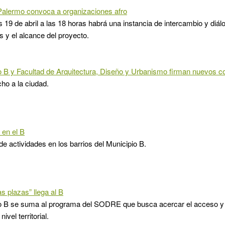
Palermo convoca a organizaciones afro
s 19 de abril a las 18 horas habrá una instancia de intercambio y diál
 y el alcance del proyecto.
o B y Facultad de Arquitectura, Diseño y Urbanismo firman nuevos c
cho a la ciudad.
 en el B
de actividades en los barrios del Municipio B.
s plazas” llega al B
o B se suma al programa del SODRE que busca acercar el acceso y e
nivel territorial.