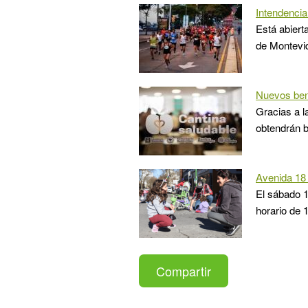
Intendencia
Está abiert
de Montevid
Nuevos bene
Gracias a l
obtendrán 
Avenida 18 
El sábado 15
horario de 
Compartir