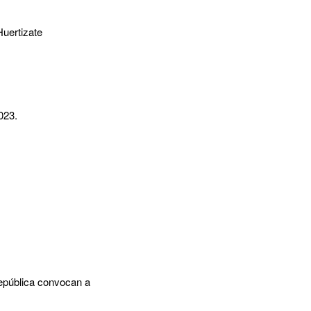
Huertizate
023.
República convocan a