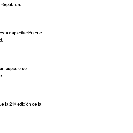
 República.
r esta capacitación que
d.
, un espacio de
os.
 la 21ª edición de la