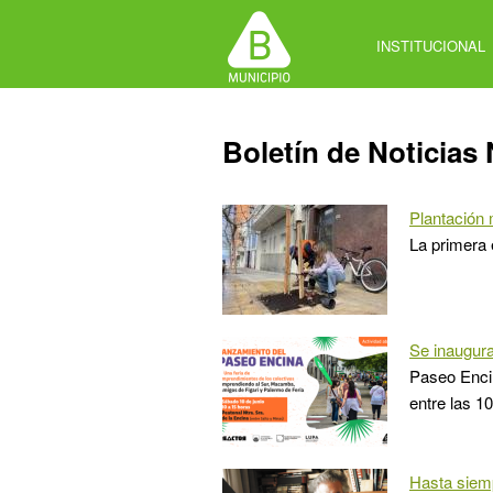
Jump
to
INSTITUCIONAL
navigation
Back
Boletín de Noticias 
to
top
Plantación 
La primera 
Se inaugur
Paseo Encin
entre las 1
Hasta siem