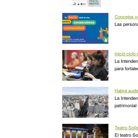
Concejos v
Las persona
Inició cicl
La Intenden
para fortale
Habrá audie
La Intenden
patrimonial
Teatro Solí
El teatro S