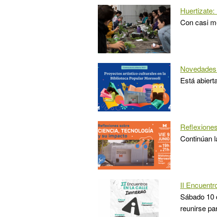
Huertizate:
Con casi me
Novedades 
Está abierta
Reflexiones
Continúan la
II Encuentro
Sábado 10 d
reunirse pa