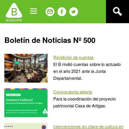
Jump
to
navigation
Back
Boletín de Noticias Nº 500
to
top
Rendición de cuentas
El B rindió cuentas sobre lo actuado
en el año 2021 ante la Junta
Departamental.
Convocatoria abierta
Para la coordinación del proyecto
patrimonial Casa de Artigas.
Intervenciones en clave de cultura en