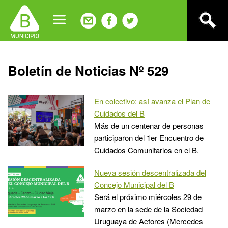
Jump
to
navigation
Back
Boletín de Noticias Nº 529
to
top
En colectivo: así avanza el Plan de
Cuidados del B
Más de un centenar de personas
participaron del 1er Encuentro de
Cuidados Comunitarios en el B.
Nueva sesión descentralizada del
Concejo Municipal del B
Será el próximo miércoles 29 de
marzo en la sede de la Sociedad
Uruguaya de Actores (Mercedes