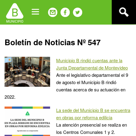
Jump
to
navigation
Back
Boletín de Noticias Nº 547
to
top
Municipio B rindió cuentas ante la
Junta Departamental de Montevideo
Ante el legislativo departamental el 9
de agosto el Municipio B rindió
cuentas acerca de su actuación en
2022.
La sede del Municipio B se encuentra
en obras por reforma edilicia
La atención presencial se realiza en
los Centros Comunales 1 y 2.