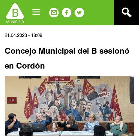
Jump
to
navigation
Back
21.04.2023 - 18:08
to
Concejo Municipal del B sesionó
top
en Cordón